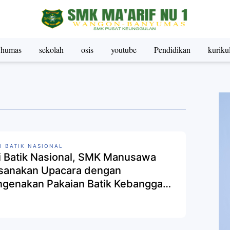
humas
sekolah
osis
youtube
Pendidikan
kurik
I BATIK NASIONAL
i Batik Nasional, SMK Manusawa
sanakan Upacara dengan
genakan Pakaian Batik Kebanggaan
ing-Masing