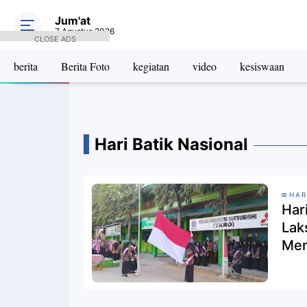
Jum'at
7 Agustus 2026
CLOSE ADS
berita
Berita Foto
kegiatan
video
kesiswaan
Hari Batik Nasional
HAR
Har
Lak
Men
Mas