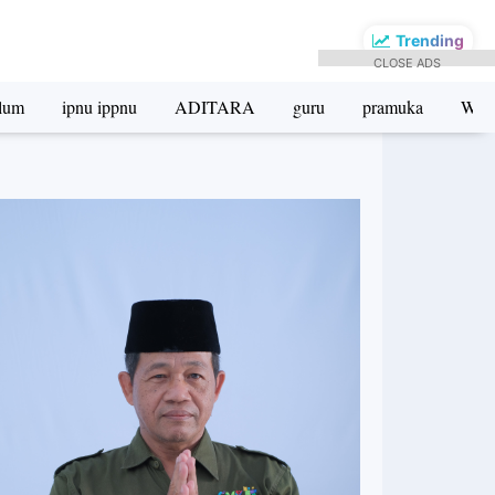
Trending
CLOSE ADS
ulum
ipnu ippnu
ADITARA
guru
pramuka
Wak