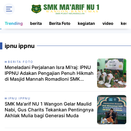
Trending
berita
Berita Foto
kegiatan
video
kesi
ipnu ippnu
BERITA FOTO
Meneladani Perjalanan Isra Mi'raj: IPNU
IPPNU Adakan Pengajian Penuh Hikmah
di Masjid Mannah Romadloni SMK
Manusawa
IPNU IPPNU
SMK Ma'arif NU 1 Wangon Gelar Maulid
Nabi, Gus Charits Tekankan Pentingnya
Akhlak Mulia bagi Generasi Muda