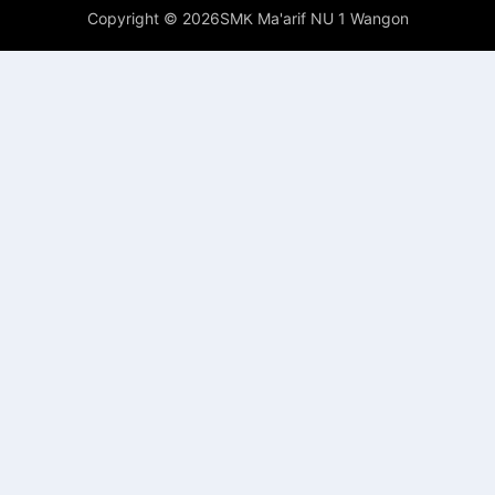
Copyright ©
2026SMK Ma'arif NU 1 Wangon
Premium
By
Raushan
Design
With
Shroff
Templates