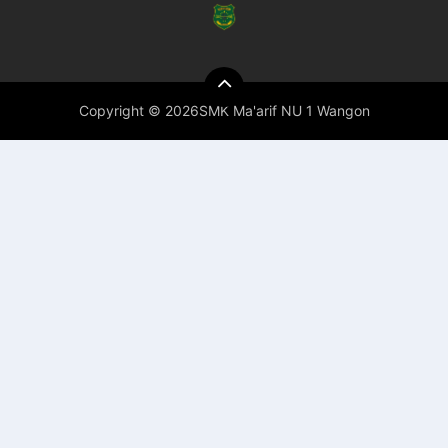
Copyright ©
2026SMK Ma'arif NU 1 Wangon
Premium
By
Raushan
Design
With
Shroff
Templates