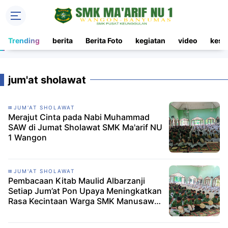
Trending
berita
Berita Foto
kegiatan
video
kesi
jum'at sholawat
JUM'AT SHOLAWAT
Merajut Cinta pada Nabi Muhammad
SAW di Jumat Sholawat SMK Ma'arif NU
1 Wangon
JUM'AT SHOLAWAT
Pembacaan Kitab Maulid Albarzanji
Setiap Jum’at Pon Upaya Meningkatkan
Rasa Kecintaan Warga SMK Manusawa
kepada Nabi Muhammad saw.