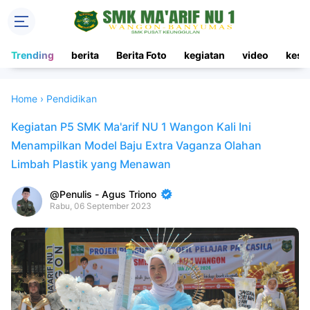
Trending
berita
Berita Foto
kegiatan
video
kesi
Home
›
Pendidikan
Kegiatan P5 SMK Ma'arif NU 1 Wangon Kali Ini
Menampilkan Model Baju Extra Vaganza Olahan
Limbah Plastik yang Menawan
Penulis - Agus Triono
Rabu, 06 September 2023
Premium
By
Raushan
Design
With
Shroff