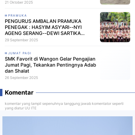
2025
21 Oktober 2025
PRAMUKA
PENGURUS AMBALAN PRAMUKA
PENEGAK : HASYIM ASY'ARI--NYI
AGENG SERANG--DEWI SARTIKA
PERIODE 2025-2026 GUDEP SMK
29 September 2025
MA'ARIF N.U. 1 WANGON BANYUMAS
JUMAT PAGI
SMK Favorit di Wangon Gelar Pengajian
Jumat Pagi, Tekankan Pentingnya Adab
dan Shalat
26 September 2025
Komentar
komentar yang tampil sepenuhnya tanggung jawab komentator seperti
yang diatur UU ITE