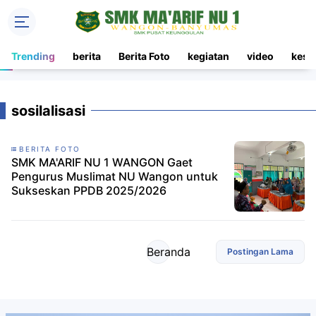
Trending
berita
Berita Foto
kegiatan
video
kesi
sosilalisasi
BERITA FOTO
SMK MA'ARIF NU 1 WANGON Gaet
Pengurus Muslimat NU Wangon untuk
Sukseskan PPDB 2025/2026
Beranda
Postingan Lama