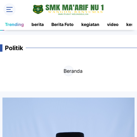
Trending
berita
Berita Foto
kegiatan
video
kesi
Politik
Beranda