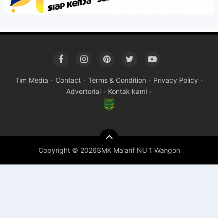
Tim Media
Contact
Terms & Condition
Privacy Policy
Advertorial
Kontak kami
Copyright ©
2026SMK Ma'arif NU 1 Wangon
Premium
By
Raushan
Design
With
Shroff
Templates