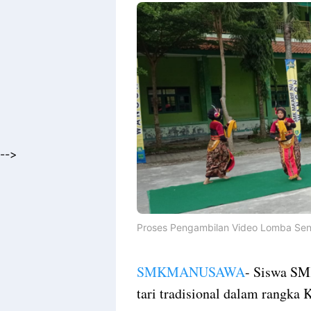
By
Raushan
Design
With
Shroff
Templates
-->
Proses Pengambilan Video Lomba Seni T
SMKMANUSAWA
- Siswa SM
tari tradisional dalam rangk