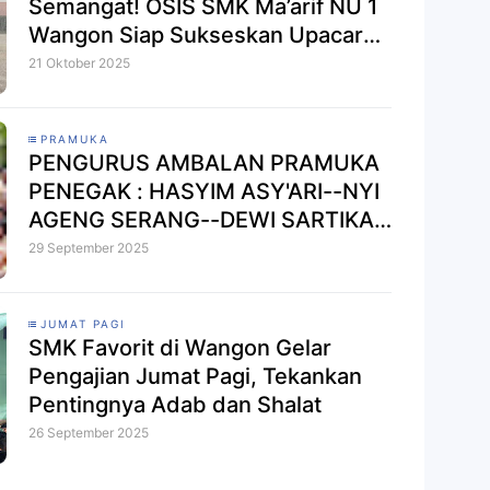
Semangat! OSIS SMK Ma’arif NU 1
Wangon Siap Sukseskan Upacara
HSN 2025
21 Oktober 2025
PRAMUKA
PENGURUS AMBALAN PRAMUKA
PENEGAK : HASYIM ASY'ARI--NYI
AGENG SERANG--DEWI SARTIKA
PERIODE 2025-2026 GUDEP SMK
29 September 2025
MA'ARIF N.U.
1 WANGON BANYUMAS
JUMAT PAGI
SMK Favorit di Wangon Gelar
Pengajian Jumat Pagi, Tekankan
Pentingnya Adab dan Shalat
26 September 2025