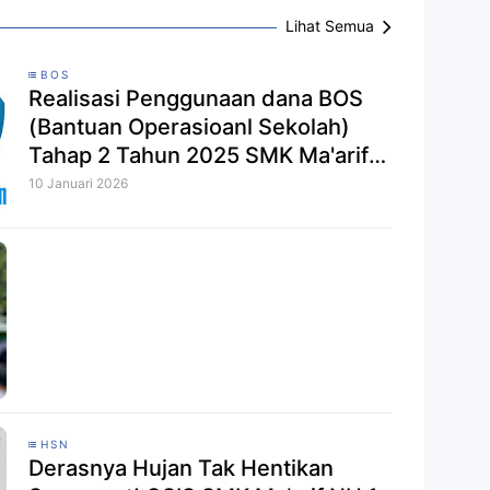
Lihat Semua
BOS
Realisasi Penggunaan dana BOS
(Bantuan Operasioanl Sekolah)
Tahap 2 Tahun 2025 SMK Ma'arif
NU 1 Wangon
10 Januari 2026
HSN
Derasnya Hujan Tak Hentikan