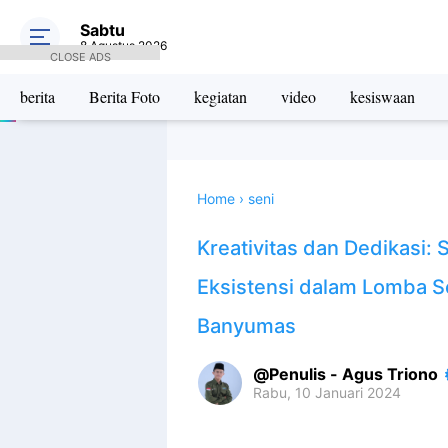
Sabtu
8 Agustus 2026
CLOSE ADS
berita
Berita Foto
kegiatan
video
kesiswaan
Home
›
seni
Kreativitas dan Dedikasi:
Eksistensi dalam Lomba Se
Banyumas
Penulis - Agus Triono
Rabu, 10 Januari 2024
Premium