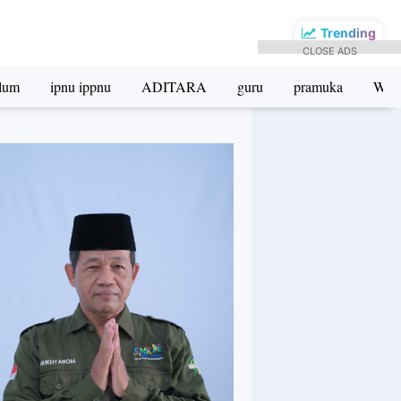
Trending
CLOSE ADS
ulum
ipnu ippnu
ADITARA
guru
pramuka
Wak