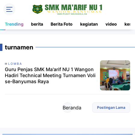
Trending
berita
Berita Foto
kegiatan
video
kesi
turnamen
LOMBA
Guru Penjas SMK Ma'arif NU 1 Wangon
Hadiri Technical Meeting Turnamen Voli
se-Banyumas Raya
Beranda
Postingan Lama